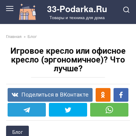
Перейти
33-Podarka.Ru
к
Товары и техника для дома
контенту
Главная
»
Блог
Игровое кресло или офисное
кресло (эргономичное)? Что
лучше?
Поделиться в ВКонтакте
Блог