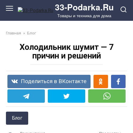
Перейти
33-Podarka.Ru
к
Товары и техника для дома
контенту
Главная
»
Блог
Холодильник шумит — 7
причин и решений
Поделиться в ВКонтакте
Блог