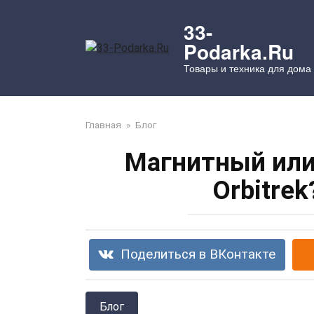
Перейти
к
33-
контенту
Podarka.Ru
Товары и техника для дома
Главная
»
Блог
Магнитный или
Orbitre
Поделиться в ВКонтакте
Блог