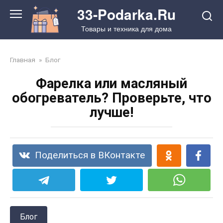
Перейти
33-Podarka.Ru
к
Товары и техника для дома
контенту
Главная
»
Блог
Фарелка или масляный
обогреватель? Проверьте, что
лучше!
Поделиться в ВКонтакте
Блог