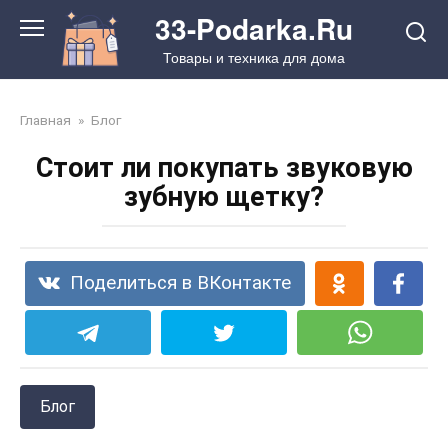
Перейти
33-Podarka.Ru
к
Товары и техника для дома
контенту
Главная
»
Блог
Стоит ли покупать звуковую
зубную щетку?
Поделиться в ВКонтакте
Блог