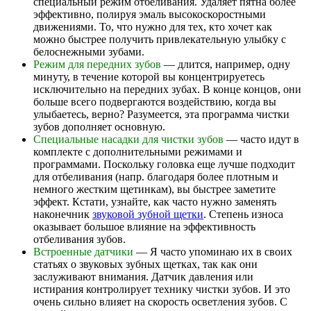
специальный режим отбеливания. Удаляет пятна более
эффективно, полируя эмаль высокоскоростными
движениями. То, что нужно для тех, кто хочет как
можно быстрее получить привлекательную улыбку с
белоснежными зубами.
Режим для передних зубов
— длится, например, одну
минуту, в течение которой вы концентрируетесь
исключительно на передних зубах. В конце концов, они
больше всего подвергаются воздействию, когда вы
улыбаетесь, верно? Разумеется, эта программа чистки
зубов дополняет основную.
Специальные насадки для чистки зубов
— часто идут в
комплекте с дополнительными режимами и
программами. Поскольку головка еще лучше подходит
для отбеливания (напр. благодаря более плотным и
немного жестким щетинкам), вы быстрее заметите
эффект. Кстати, узнайте, как часто нужно заменять
наконечник
звуковой зубной щетки
. Степень износа
оказывает большое влияние на эффективность
отбеливания зубов.
Встроенные датчики
— Я часто упоминаю их в своих
статьях о звуковых зубных щетках, так как они
заслуживают внимания. Датчик давления или
истирания контролирует технику чистки зубов. И это
очень сильно влияет на скорость осветления зубов. С