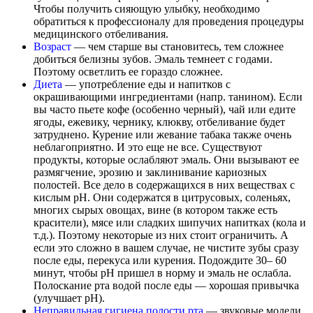
Чтобы получить сияющую улыбку, необходимо
обратиться к профессионалу для проведения процедуры
медицинского отбеливания.
Возраст
— чем старше вы становитесь, тем сложнее
добиться белизны зубов. Эмаль темнеет с годами.
Поэтому осветлить ее гораздо сложнее.
Диета
— употребление еды и напитков с
окрашивающими ингредиентами (напр. танином). Если
вы часто пьете кофе (особенно черный), чай или едите
ягоды, ежевику, чернику, клюкву, отбеливание будет
затруднено. Курение или жевание табака также очень
неблагоприятно. И это еще не все. Существуют
продукты, которые ослабляют эмаль. Они вызывают ее
размягчение, эрозию и заклинивание кариозных
полостей. Все дело в содержащихся в них веществах с
кислым pH. Они содержатся в цитрусовых, соленьях,
многих сырых овощах, вине (в котором также есть
красители), мясе или сладких шипучих напитках (кола и
т.д.). Поэтому некоторые из них стоит ограничить. А
если это сложно в вашем случае, не чистите зубы сразу
после еды, перекуса или курения. Подождите 30– 60
минут, чтобы рН пришел в норму и эмаль не ослабла.
Полоскание рта водой после еды — хорошая привычка
(улучшает pH).
Неправильная гигиена полости рта
— звуковые модели