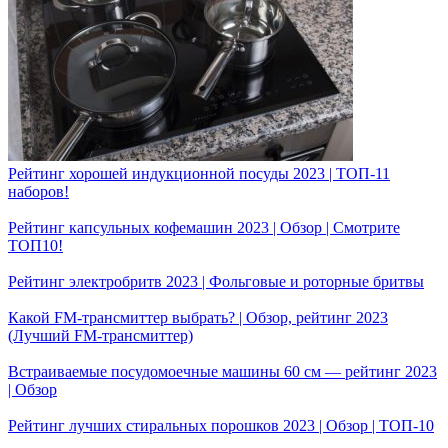
Рейтинг хорошей индукционной посуды 2023 | ТОП-11
наборов!
Рейтинг капсульных кофемашин 2023 | Обзор | Смотрите
ТОП10!
Рейтинг электробритв 2023 | Фольговые и роторные бритвы
Какой FM-трансмиттер выбрать? | Обзор, рейтинг 2023
(Лучший FM-трансмиттер)
Встраиваемые посудомоечные машины 60 см — рейтинг 2023
| Обзор
Рейтинг лучших стиральных порошков 2023 | Обзор | ТОП-10