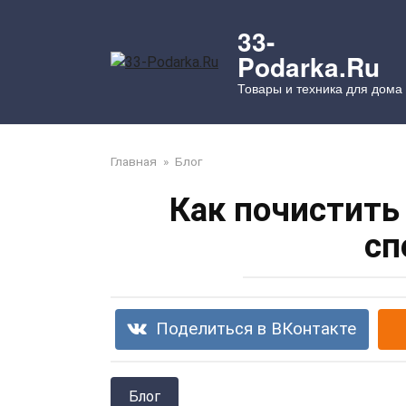
Перейти
к
33-
контенту
Podarka.Ru
Товары и техника для дома
Главная
»
Блог
Как почистить
сп
Поделиться в ВКонтакте
Блог