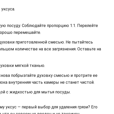
 уксуса.
угую посуду. Соблюдайте пропорцию 1:1. Перелейте
 хорошо перемешайте.
уховки приготовленной смесью. Не пытайтесь
ольшом количестве на все загрязнения. Оставьте на
уховки мягкой тканью.
снова побрызгайте духовку смесью и протрите ее
пока внутренняя часть камеры не станет чистой.
дой с жидкостью для мытья посуды.
му уксус — первый выбор для удаления грязи? Его
 что он совсем не вреден и не токсичен.