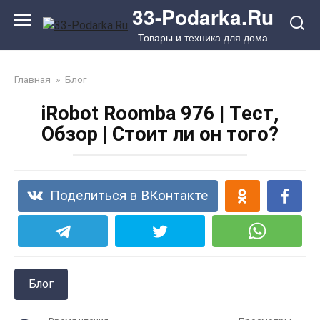
Перейти
33-Podarka.Ru
к
Товары и техника для дома
контенту
Главная
»
Блог
iRobot Roomba 976 | Тест,
Обзор | Стоит ли он того?
Поделиться в ВКонтакте
Блог